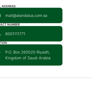
L ADDRESS
mail@alandalus.com.sa
TACT NUMBER
8001111771
TION
P.O. Box 260020 Riyadh,
Kingdom of Saudi Arabia