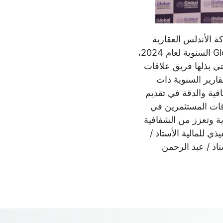
ة الأندلس العقارية
بجائزة أكثر فريق علاقات مستثمرين داخلي ابتكاراً في جوائز Global Business Outlook السنوية لعام 2024،
تي بذلها فريق علاقات
قارير السنوية ذات
فية والدقة في تقديم
اقات المستثمرين في
ية وتعزز من الشفافية
ي للمالية الأستاذ /
اذ / عبد الرحمن