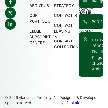
mail@ala
ABOUT US
STRATEGY
CONTACT
NUMBER
OUR
CONTACT IR
PORTFOLIO
80011117
CONTACT
EMAIL
LEASING
LOCATION
SUBSCRIPTION
P.O. Box
CONTACT
CENTRE
260020
COLLECTION
Riyadh,
Kingdom
of Saudi
Arabia
© 2026 Alandalus Property. All
Designed & Developed
rights reserved.
by
h2solutions